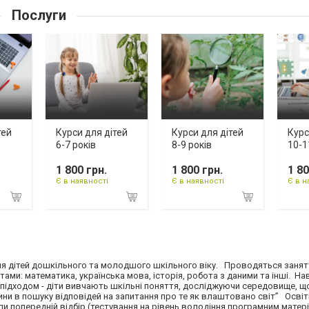
Послуги
тей
Курси для дітей
Курси для дітей
Курс
6-7 років
8-9 років
10-1
1 800 грн.
1 800 грн.
1 80
Є в наявності
Є в наявності
Є в н
 для дітей дошкільного та молодшого шкільного віку. Проводяться занят
етами: математика, українська мова, історія, робота з даними та інші. На
 підходом - діти вивчають шкільні поняття, досліджуючи середовище, що
итини в пошуку відповідей на запитання про те як влаштовано світ” Освіт
и попередній відбір (тестування на рівень володіння програмним матер