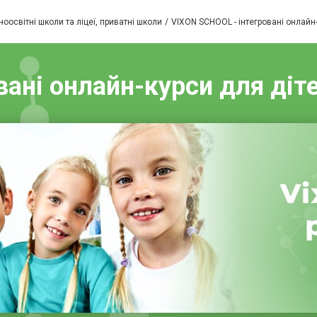
оосвітні школи та ліцеї, приватні школи
VIXON SCHOOL - інтегровані онлайн-
ані онлайн-курси для дітей