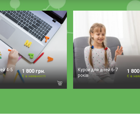
тей 4-5
Курси для дітей 6-7
1 800 грн.
1 800
років
Є в наявності
Є в ная