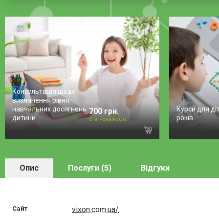
Консультація щодо
визначення рівня
навчальних досягнень
Курси для ді
700 грн.
дитини
років
Є в наявності
Опис
Послуги (5)
Відгуки
Сайт
vixon.com.ua/