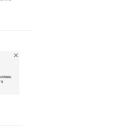
ніями;
та