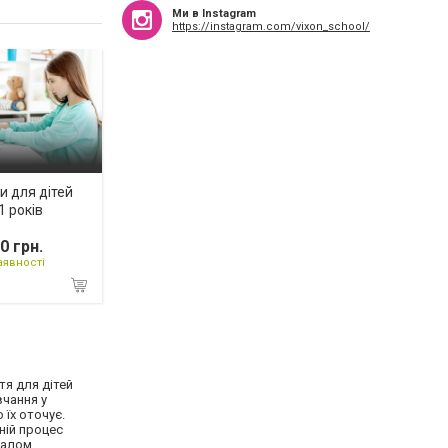
Ми в Instagram
https://instagram.com/vixon_school/
и для дітей
1 років
0 грн.
аявності
тя для дітей
вчання у
 їх оточує.
ній процес
іалом,