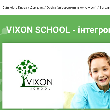
Сайт міста Києва
Довідник
Освіта (університети, школи, курси)
Загальн
VIXON SCHOOL - інтегров