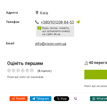
Адреса
Київ
Телефон
+380(93)208-84-53
Будь ласка, скажіть,
що дізналися номер
на сайті 44.ua
Email
info@vixon.com.ua
Оцініть першим
40 перегл
(
0
оцінок)
Поки ще ніхто не оцінював
Ніхто ще не рек
Reddit
Telegram
Viber
Whats