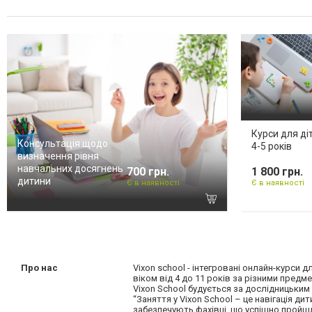
Курси для ді
Консультація щодо
4-5 років
визначення рівня
навчальних досягнень
700 грн.
1 800 грн.
дитини
Є в наявності
Є в наявності
Про нас
Vixon school - інтегровані онлайн-курси
віком від 4 до 11 років за різними предм
Vixon School будується за дослідницьким
“Заняття у Vixon School – це навігація д
забезпечують фахівці, що успішно пройшл